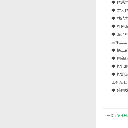
◆ 体系
◆ 对人
◆ 粘结
◆ 可使
◆ 混合
三施工工
◆ 施工
◆ 用高
◆ 按比
◆ 按照
四包装贮
◆ 采用
上一篇：
透水砼