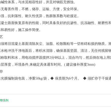
为碱性体系，与水泥相容性好，并且对钢筋无锈蚀。
体无毒害作用，不燃，储存、运输、方便，安全环保。
力强，抗剥落性、耐久性优异，热膨胀系数与砼接近。
混凝士路面恢复原有的性能，同时具备良好的抗渗性、抗冻融性、耐磨性
料和易性好，施工操作简便。
艺
前须将旧混凝土基面清除灰尘、油脂、松散颗粒等一切有碍粘接的物质。
压水枪冲洗干净地面后，将积水清除，确保基面坚固、清洁，无任何残留
例称取料和水，用电动搅拌器搅拌2分钟以上，混合均匀，然后倒在地上用
涂层厚度，环境条件,来确定具体通车时间。( 建议修补厚度3mm)
存
珠光膜编制袋包装，净重50kg/袋，◆ 保质期为6个月。 ◆ 须贮存于
增强剂