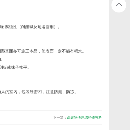
和耐腐蚀性（耐酸碱及耐溶雪剂）。
潮湿基面亦可施工本品，但表面一定不能有积水。
物。
刮板或抹子摊平。
干燥通风的室内，包装袋密闭，注意防潮、防冻。
下一篇：
高聚物快速结构修补料