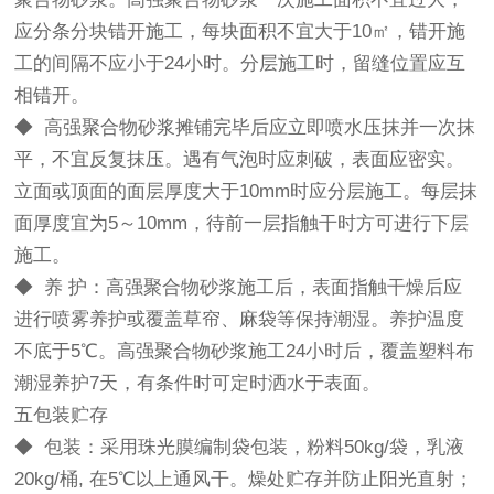
应分条分块错开施工，每块面积不宜大于10㎡，错开施
工的间隔不应小于24小时。分层施工时，留缝位置应互
相错开。
◆ 高强聚合物砂浆摊铺完毕后应立即喷水压抹并一次抹
平，不宜反复抹压。遇有气泡时应刺破，表面应密实。
立面或顶面的面层厚度大于10mm时应分层施工。每层抹
面厚度宜为5～10mm，待前一层指触干时方可进行下层
施工。
◆ 养 护：高强聚合物砂浆施工后，表面指触干燥后应
进行喷雾养护或覆盖草帘、麻袋等保持潮湿。养护温度
不底于5℃。高强聚合物砂浆施工24小时后，覆盖塑料布
潮湿养护7天，有条件时可定时洒水于表面。
五包装贮存
◆ 包装：采用珠光膜编制袋包装，粉料50kg/袋，乳液
20kg/桶, 在5℃以上通风干。燥处贮存并防止阳光直射；