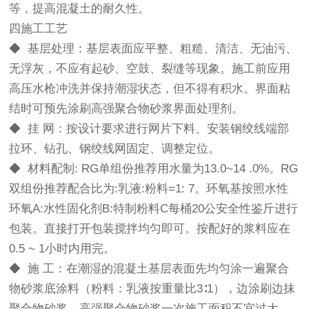
等，提高混凝土的耐久性。
四施工工艺
◆ 基层处理：基层表面应平整、粗糙、清洁、无油污、
无浮灰，不应有起砂、空鼓、裂缝等现象。施工前应用
高压水枪冲洗并保持潮湿状态，但不得有积水。界面粘
结时可预先涂刷高强聚合物砂浆界面处理剂。
◆ 挂 网：按设计要求进行网片下料、安装钢绞线端部
拉环、钻孔、钢绞线网固定、调整定位。
◆ 材料配制: RG单组份推荐用水量为13.0~14 .0%。RG
双组份推荐配合比为:乳液:粉料=1: 7。环氧基按照水性
环氧A:水性固化剂B:特制粉料C每桶20公安全性鉴斤进行
包装。直接打开包装搅拌均匀即可。按配好的浆料应在
0.5 ~ 1小时内用完。
◆ 施 工：在潮湿的混凝土基层表面先均匀涂一遍聚合
物砂浆底涂料（粉料：乳液按重量比3∶1），边涂刷边抹
聚合物砂浆。高强聚合物砂浆一次施工面积不宜过大，