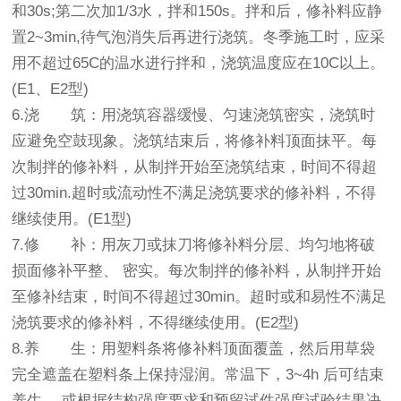
和30s;第二次加1/3水，拌和150s。拌和后，修补料应静
置2~3min,待气泡消失后再进行浇筑。冬季施工时，应采
用不超过65C的温水进行拌和，浇筑温度应在10C以上。
(E1、E2型)
6.浇 筑：用浇筑容器缓慢、匀速浇筑密实，浇筑时
应避免空鼓现象。浇筑结束后，将修补料顶面抹平。每
次制拌的修补料，从制拌开始至浇筑结束，时间不得超
过30min.超时或流动性不满足浇筑要求的修补料，不得
继续使用。(E1型)
7.修 补：用灰刀或抹刀将修补料分层、均匀地将破
损面修补平整、 密实。每次制拌的修补料，从制拌开始
至修补结束，时间不得超过30min。超时或和易性不满足
浇筑要求的修补料，不得继续使用。(E2型)
8.养 生：用塑料条将修补料顶面覆盖，然后用草袋
完全遮盖在塑料条上保持湿润。常温下，3~4h 后可结束
养生， 或根据结构强度要求和预留试件强度试验结果决