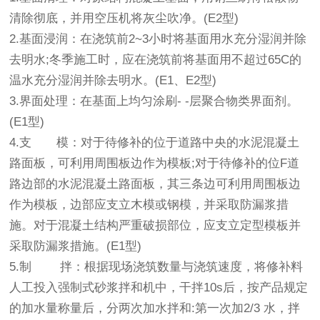
清除彻底，并用空压机将灰尘吹净。(E2型)
2.基面浸润：在浇筑前2~3小时将基面用水充分湿润并除
去明水;冬季施工时，应在浇筑前将基面用不超过65C的
温水充分湿润并除去明水。(E1、E2型)
3.界面处理：在基面上均匀涂刷- -层聚合物类界面剂。
(E1型)
4.支 模：对于待修补的位于道路中央的水泥混凝土
路面板，可利用周围板边作为模板;对于待修补的位F道
路边部的水泥混凝土路面板，其三条边可利用周围板边
作为模板，边部应支立木模或钢模，并采取防漏浆措
施。对于混凝土结构严重破损部位，应支立定型模板并
采取防漏浆措施。(E1型)
5.制 拌：根据现场浇筑数量与浇筑速度，将修补料
人工投入强制式砂浆拌和机中，干拌10s后，按产品规定
的加水量称量后，分两次加水拌和:第一次加2/3 水，拌