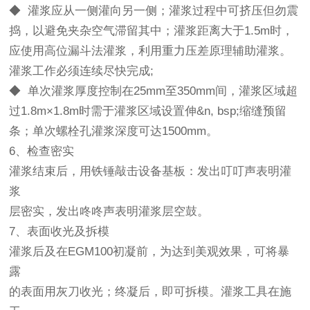
◆ 灌浆应从一侧灌向另一侧；灌浆过程中可挤压但勿震
捣，以避免夹杂空气滞留其中；灌浆距离大于1.5m时，
应使用高位漏斗法灌浆，利用重力压差原理辅助灌浆。
灌浆工作必须连续尽快完成;
◆ 单次灌浆厚度控制在25mm至350mm间，灌浆区域超
过1.8m×1.8m时需于灌浆区域设置伸&n, bsp;缩缝预留
条；单次螺栓孔灌浆深度可达1500mm。
6、检查密实
灌浆结束后，用铁锤敲击设备基板：发出叮叮声表明灌
浆
层密实，发出咚咚声表明灌浆层空鼓。
7、表面收光及拆模
灌浆后及在EGM100初凝前，为达到美观效果，可将暴
露
的表面用灰刀收光；终凝后，即可拆模。灌浆工具在施