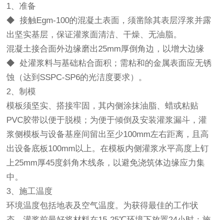
1、准备
◆ 接触Egm-100的混凝土表面，须凿除其表层浮浆并露
出坚实基层，保证灌浆面清洁、干燥、无油脂。
混凝土接合面外边缘磨出25mm厚倒角边，以增大边缘
◆ 处灌浆料与基础粘合面积；需粘和的金属表面应无锈
蚀（达到SSPC-SP6的光洁度要求）。
2、制模
模板须坚实、搭接牢固，其内侧涂抹油脂、蜡或粘贴
PVC胶带以便于脱模；为便于倾倒及安装灌浆漏斗，灌
浆侧模板与设备基座间留出至少100mm左右距离，且高
出设备底板100mm以上。在模板内侧灌浆水平高度上钉
上25mm厚45度斜角木线条，以避免浇筑体边缘应力集
中。
3、施工温度
环境温度包括地表及空气温度。为获得最佳的工作状
态，灌浆前最好将材料在15-25℃环境下放置24小时；施